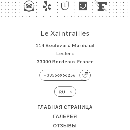
Le Xaintrailles
114 Boulevard Maréchal
Leclerc
33000 Bordeaux France
+33556966256
RU
ГЛАВНАЯ СТРАНИЦА
ГАЛЕРЕЯ
ОТЗЫВЫ