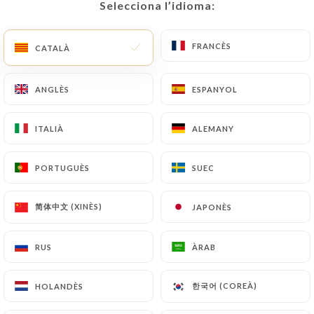
Selecciona l’idioma:
Selecciona l’idioma:
CA
MENÚ
FRANCÈS
FRANCÈS
CATALÀ
CATALÀ
ANGLÈS
ANGLÈS
ESPANYOL
ESPANYOL
/
INICI
CONTACTAR
ITALIÀ
ITALIÀ
ALEMANY
ALEMANY
Contactar
PORTUGUÈS
PORTUGUÈS
SUEC
SUEC
简体中文 (XINÈS)
简体中文 (XINÈS)
JAPONÈS
JAPONÈS
RUS
RUS
ÀRAB
ÀRAB
Le Xaintrailles
한국어 (COREÀ)
한국어 (COREÀ)
HOLANDÈS
HOLANDÈS