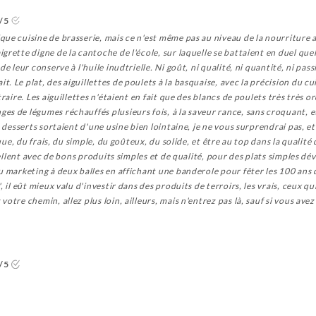
/5
ue cuisine de brasserie, mais ce n'est même pas au niveau de la nourriture a
grette digne de la cantoche de l'école, sur laquelle se battaient en duel qu
e leur conserve à l'huile inudtrielle. Ni goût, ni qualité, ni quantité, ni pass
. Le plat, des aiguillettes de poulets à la basquaise, avec la précision du c
traire. Les aiguillettes n'étaient en fait que des blancs de poulets très très 
s de légumes réchauffés plusieurs fois, à la saveur rance, sans croquant, et
 desserts sortaient d'une usine bien lointaine, je ne vous surprendrai pas, et l
ique, du frais, du simple, du goûteux, du solide, et être au top dans la qualité 
xcellent avec de bons produits simples et de qualité, pour des plats simples d
 marketing à deux balles en affichant une banderole pour fêter les 100 ans de
 il eût mieux valu d'investir dans des produits de terroirs, les vrais, ceux qui
otre chemin, allez plus loin, ailleurs, mais n'entrez pas là, sauf si vous avez
/5