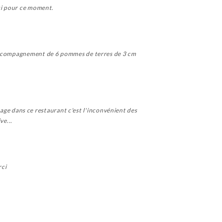
rci pour ce moment.
L'accompagnement de 6 pommes de terres de 3 cm
ssage dans ce restaurant c'est l'inconvénient des
ve...
rci