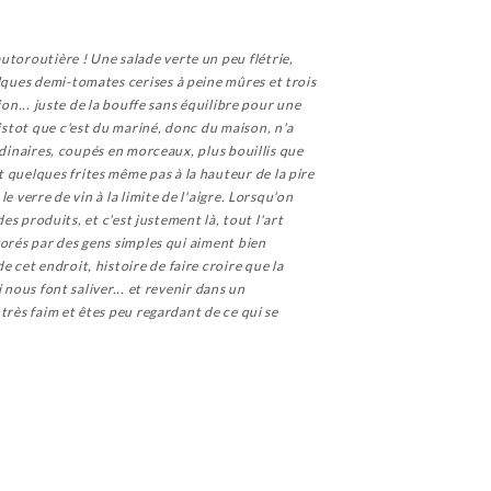
utoroutière ! Une salade verte un peu flétrie,
elques demi-tomates cerises à peine mûres et trois
ion... juste de la bouffe sans équilibre pour une
uistot que c'est du mariné, donc du maison, n'a
ordinaires, coupés en morceaux, plus bouillis que
 quelques frites même pas à la hauteur de la pire
e verre de vin à la limite de l'aigre. Lorsqu'on
des produits, et c'est justement là, tout l'art
évorés par des gens simples qui aiment bien
 cet endroit, histoire de faire croire que la
 nous font saliver... et revenir dans un
 très faim et êtes peu regardant de ce qui se