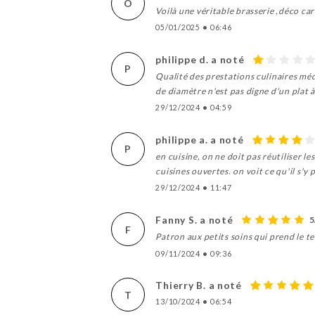
O
Voilà une véritable brasserie ,déco ca
05/01/2025
•
06:46
philippe d. a noté
P
Qualité des prestations culinaires mé
de diamètre n'est pas digne d'un plat 
29/12/2024
•
04:59
philippe a. a noté
P
en cuisine, on ne doit pas réutiliser le
cuisines ouvertes. on voit ce qu'il s'y
29/12/2024
•
11:47
Fanny S. a noté
5
F
Patron aux petits soins qui prend le tem
09/11/2024
•
09:36
Thierry B. a noté
T
13/10/2024
•
06:54