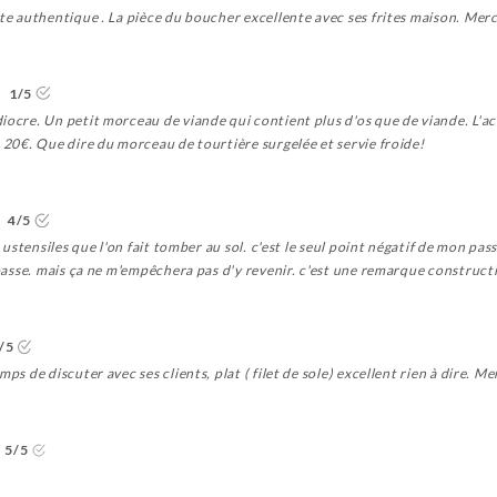
rte authentique . La pièce du boucher excellente avec ses frites maison. Me
1/5
diocre. Un petit morceau de viande qui contient plus d'os que de viande. 
à 20€. Que dire du morceau de tourtière surgelée et servie froide!
4/5
s ustensiles que l'on fait tomber au sol. c'est le seul point négatif de mon pa
 passe. mais ça ne m'empêchera pas d'y revenir. c'est une remarque constructi
/5
ps de discuter avec ses clients, plat ( filet de sole) excellent rien à dire. Me
5/5