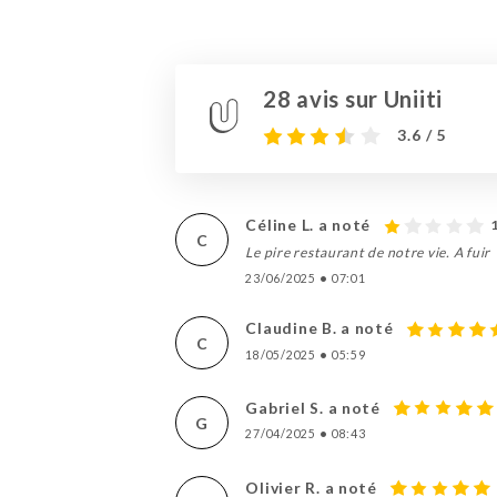
28 avis sur Uniiti
3.6 / 5
Céline L. a noté
C
Le pire restaurant de notre vie. A fuir
23/06/2025
•
07:01
Claudine B. a noté
C
18/05/2025
•
05:59
Gabriel S. a noté
G
27/04/2025
•
08:43
Olivier R. a noté