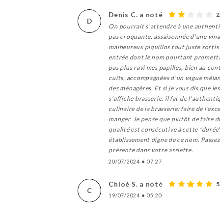
Denis C. a noté
2
D
On pourrait s'attendre à une authentiq
pas croquante, assaisonnée d'une vinai
malheureux piquillos tout juste sortis d
entrée dont le nom pourtant promettait
pas plus ravi mes papilles, bien au con
cuits, accompagnées d'un vague mélange
des ménagères. Et si je vous dis que les
s'affiche brasserie, il fat de l'authent
culinaire de la brasserie: faire de l'e
manger. Je pense que plutôt de faire du
qualité est consécutive à cette "durée",
établissement digne de ce nom. Passez v
présente dans votre assiette.
20/07/2024
•
07:27
Chloé S. a noté
5
C
19/07/2024
•
05:20