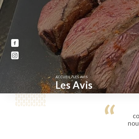
/
ACCUEIL
LES AVIS
Les Avis
co
nou